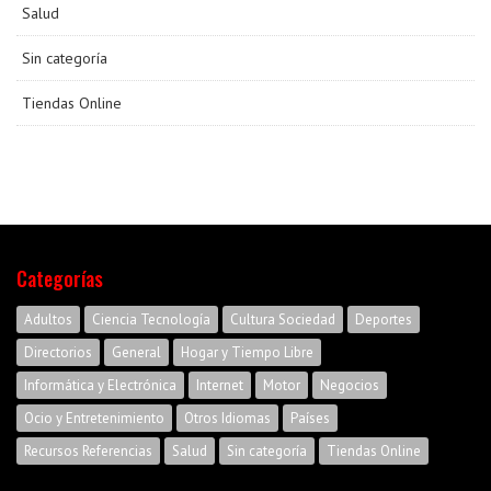
Salud
Sin categoría
Tiendas Online
Categorías
Adultos
Ciencia Tecnología
Cultura Sociedad
Deportes
Directorios
General
Hogar y Tiempo Libre
Informática y Electrónica
Internet
Motor
Negocios
Ocio y Entretenimiento
Otros Idiomas
Países
Recursos Referencias
Salud
Sin categoría
Tiendas Online