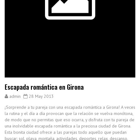
Escapada romántica en Girona
admin
28 May 2013
¡Sorprende a tu pareja con una escapada romántica a Girona! A veces
la rutina y el día a día provocan que la relación se vuelva monótona,
de modo que no permitas que eso ocurra, y disfruta con tu pareja de
una inolvidable escapada romántica a la preciosa ciudad de Girona.
Esta bonita ciudad ofrece a las parejas todo aquello que puedan
buscar: sol, playa, montaña, actividades, deportes, relax, descanso,