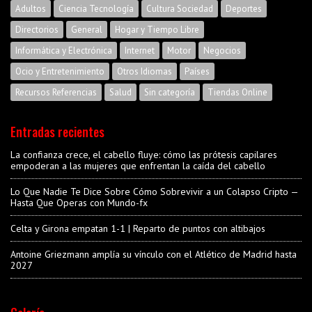
Adultos
Ciencia Tecnología
Cultura Sociedad
Deportes
Directorios
General
Hogar y Tiempo Libre
Informática y Electrónica
Internet
Motor
Negocios
Ocio y Entretenimiento
Otros Idiomas
Países
Recursos Referencias
Salud
Sin categoría
Tiendas Online
Entradas recientes
La confianza crece, el cabello fluye: cómo las prótesis capilares
empoderan a las mujeres que enfrentan la caída del cabello
Lo Que Nadie Te Dice Sobre Cómo Sobrevivir a un Colapso Cripto —
Hasta Que Operas con Mundo-fx
Celta y Girona empatan 1-1 | Reparto de puntos con altibajos
Antoine Griezmann amplía su vínculo con el Atlético de Madrid hasta
2027