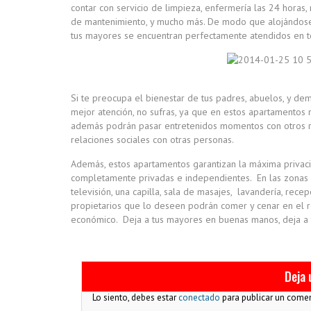
contar con servicio de limpieza, enfermería las 24 horas,
de mantenimiento, y mucho más. De modo que alojándose
tus mayores se encuentran perfectamente atendidos en 
Si te preocupa el bienestar de tus padres, abuelos, y de
mejor atención, no sufras, ya que en estos apartamentos 
además podrán pasar entretenidos momentos con otros r
relaciones sociales con otras personas.
Además, estos apartamentos garantizan la máxima privaci
completamente privadas e independientes. En las zonas c
televisión, una capilla, sala de masajes, lavandería, rece
propietarios que lo deseen podrán comer y cenar en el r
económico. Deja a tus mayores en buenas manos, deja a 
Deja 
Lo siento, debes estar
conectado
para publicar un comen