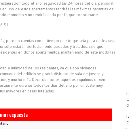
 restauración todo el año, seguridad las 24 horas del día, personal
 en uno de estos apartamentos tendrás las máximas garantías de
todo momento y no tendrás nada por lo que preocuparte.
más, pero no cuentas con el tiempo que te gustaría para darles una
no sólo estarán perfectamente cuidados y tratados, sino que
esidentes en dichos apartamentos, manteniendo de este modo las
dad e intimidad de los residentes, ya que son viviendas
omunes del edificio se podrá disfrutar de sala de juegos y
pción, y mucho más. Decir que todos aquellos inquilinos o bien
estaurante durante todos los días del año por un coste muy
tus mayores en casas tuteladas.
L
c
d
una respuesta
L
C
tario.