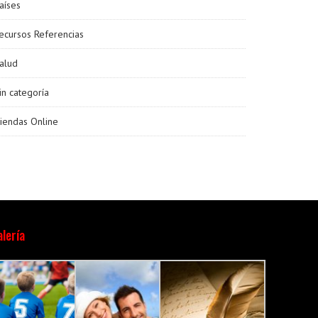
aíses
ecursos Referencias
alud
in categoría
iendas Online
lería