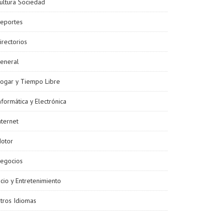
ultura Sociedad
eportes
irectorios
eneral
ogar y Tiempo Libre
nformática y Electrónica
nternet
otor
egocios
cio y Entretenimiento
tros Idiomas