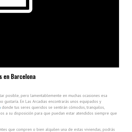
s en Barcelona
tar posible, pero lamentablemente en muchas ocasiones esa
o gustaría. En Las Arcadias encontrarás unos equipados y
a
donde tus seres queridos se sentirán cómodos, tranquilos,
cios a su disposición para que puedan estar atendidos siempre que
dentes que compren o bien alquilen una de estas viviendas, podrás