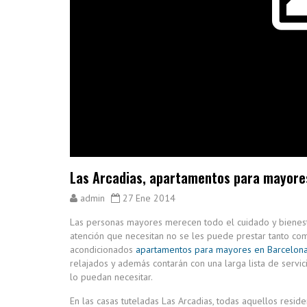
Las Arcadias, apartamentos para mayore
admin
27 Ene 2014
Las personas mayores merecen todo el cuidado y bienes
atención que necesitan no se les puede prestar tanto com
acondicionados
apartamentos para mayores en Barcelon
relajados y además contarán con una larga lista de servi
lo puedan necesitar.
En las casas tuteladas Las Arcadias, todas aquellos resi