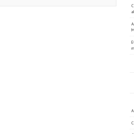
C
a
A
M
E
m
A
C