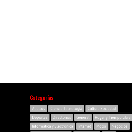
Categorías
Adultos
Ciencia Tecnología
Cultura Sociedad
Deportes
Directorios
General
Hogar y Tiempo Libre
Informática y Electrónica
Internet
Motor
Negocios