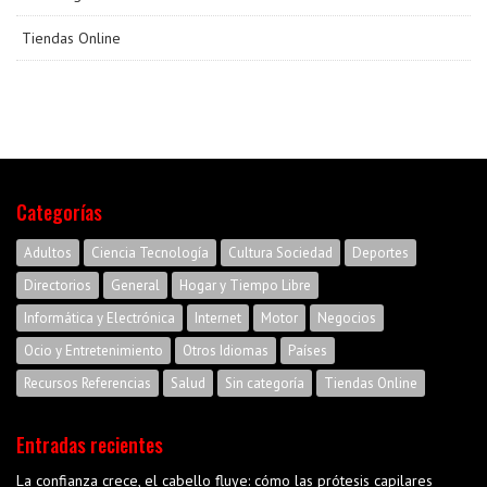
Tiendas Online
Categorías
Adultos
Ciencia Tecnología
Cultura Sociedad
Deportes
Directorios
General
Hogar y Tiempo Libre
Informática y Electrónica
Internet
Motor
Negocios
Ocio y Entretenimiento
Otros Idiomas
Países
Recursos Referencias
Salud
Sin categoría
Tiendas Online
Entradas recientes
La confianza crece, el cabello fluye: cómo las prótesis capilares