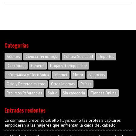
Categorías
Adultos
Ciencia Tecnología
Cultura Sociedad
Deportes
Directorios
General
Hogar y Tiempo Libre
Informática y Electrónica
Internet
Motor
Negocios
Ocio y Entretenimiento
Otros Idiomas
Países
Recursos Referencias
Salud
Sin categoría
Tiendas Online
Entradas recientes
La confianza crece, el cabello fluye: cómo las prótesis capilares
empoderan a las mujeres que enfrentan la caída del cabello