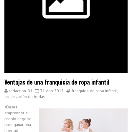
Ventajas de una franquicia de ropa infantil
redaccion_01
31 Ago 2017
franquicia de ropa infantil
,
organización de bodas
¿Desea
emprender su
propio negocio
para ganar una
libertad